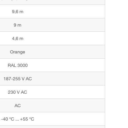
9,6 m
9 m
4,6 m
Orange
RAL 3000
187-255 V AC
230 V AC
AC
-40 °C ... +55 °C