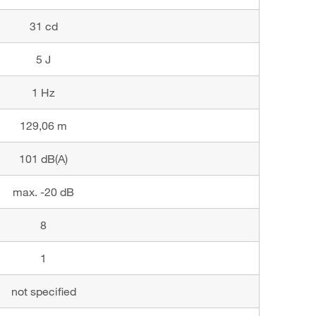
31 cd
5 J
1 Hz
129,06 m
101 dB(A)
max. -20 dB
8
1
not specified