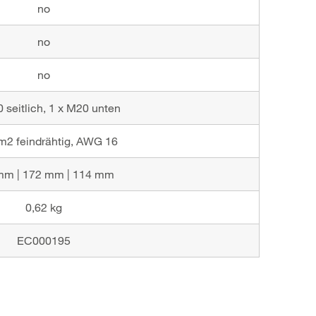
no
no
no
 seitlich, 1 x M20 unten
m2 feindrähtig, AWG 16
mm | 172 mm | 114 mm
0,62 kg
EC000195