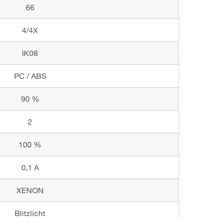
66
4/4X
IK08
PC / ABS
90 %
2
100 %
0,1 A
XENON
Blitzlicht