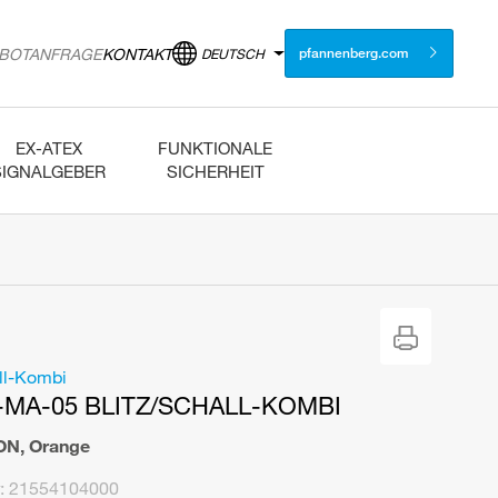
BOTANFRAGE
KONTAKT
DEUTSCH
pfannenberg.com
EX-ATEX
FUNKTIONALE
SIGNALGEBER
SICHERHEIT
ll-Kombi
-MA-05 BLITZ/SCHALL-KOMBI
ON
,
Orange
:
21554104000