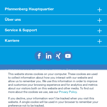
Pfannenberg Hauptquartier
Über uns
Service & Support
Karriere
IMPRESSUM
DATENSCHUTZERKLÄRUNG
This website stores cookies on your computer. These cookies are used
COOKIES
AGB
to collect information about how you interact with our website and
allow us to remember you. We use this information in order to improve
©2026, PFANNENBERG GROUP HOLDING
and customize your browsing experience and for analytics and metrics
about our visitors both on this website and other media. To find out
more about the cookies we use, see our
Privacy Policy.
Diese Website verwendet Cookies, um eine bestmögliche
If you decline, your information won’t be tracked when you visit this
Erfahrung bieten zu können.
Mehr Informationen ...
website. A single cookie will be used in your browser to remember your
preference not to be tracked.